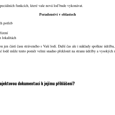
peciálních funkcích, které vaše nová loď bude vykonávat.
Poradenství v oblastech
ch potřeb
řízení
 lokalitách
ou jen částí času stráveného s Vaší lodí. Další čas ale i náklady spolkne údržba
né lodě může tento poměr velmi snadno překlonit na stranu údržby a vysokých 
rojektovou dokumentaci k jejímu přihlášení?