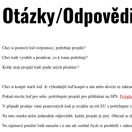
Otázky/Odpověd
Chci si postavit loď svépomocí, potřebuji projekt?
Chci lodě vyrábět a prodávat, co k tomu potřebuji?
Kolik stojí projekt lodě podle mých představ?
Chci si koupit starší loď. Je výhodnější loď koupit u nás nebo dovézt ze zahran
Pokud stavíte loď pro sebe, potřebujete projekt pro přihlášení na SPS.
Požada
V případě prodeje vámi postavených lodí je uvádíte na trh EU a potřebujete c
Na tuto otázku nelze jednoduše odpovědět, každý projekt je jiný. Obecně se dá
Na zajímavé použité lodě narazíte i u nás ale osobně bych se poohlédl v zahra