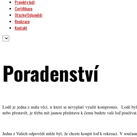
Projekty lodí
Certifikace
Otázky/Odpovědi
Realizace
Kontakt
Poradenství
Lodě je jedna z mála věcí, u které se nevyplatí využít kompromis. Lodě byly
nebo přestavět, je třeba mít jasnou představu k čemu budete vaši loď používa
Jedna z Vašich odpovědí může být, že chcete koupit loď k rekreaci. V současné