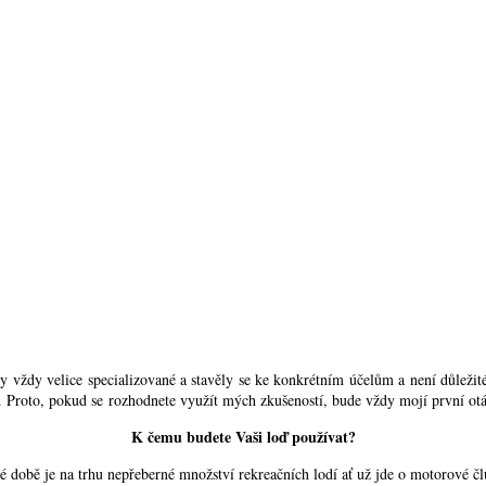
 vždy velice specializované a stavěly se ke konkrétním účelům a není důležité,
t. Proto, pokud se rozhodnete využít mých zkušeností, bude vždy mojí první ot
K čemu budete Vaši loď používat?
 době je na trhu nepřeberné množství rekreačních lodí ať už jde o motorové člu