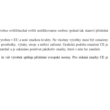
obce ověřil/nechal ověřit notifikovanou osobou (pokud tak stanoví příslušná
yroben v EU a není značkou kvality. Ne všechny výrobky musí být označeny
 prostředky, výtahy, stroje a měřící zařízení. Grafická podoba označení CE je
telně a je zakázáno používat jakékoliv značky, které s ním lze zaměnit.
 že váš výrobek splňuje příslušné evropské normy. Pro získání značky CE je