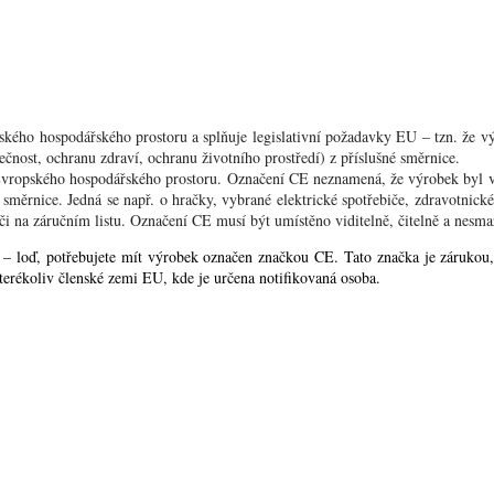
ho hospodářského prostoru a splňuje legislativní požadavky EU – tzn. že výr
čnost, ochranu zdraví, ochranu životního prostředí) z příslušné směrnice.
vropského hospodářského prostoru. Označení CE neznamená, že výrobek byl v
směrnice. Jedná se např. o hračky, vybrané elektrické spotřebiče, zdravotnické
 na záručním listu. Označení CE musí být umístěno viditelně, čitelně a nesmaza
 – loď, potřebujete mít výrobek označen značkou CE. Tato značka je zárukou,
erékoliv členské zemi EU, kde je určena notifikovaná osoba.