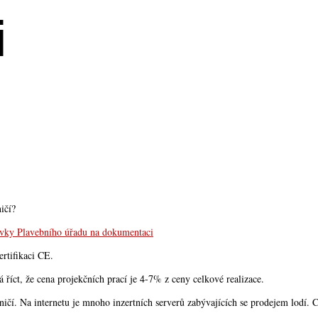
i
ičí?
vky Plavebního úřadu na dokumentaci
ertifikaci CE.
 říct, že cena projekčních prací je 4-7% z ceny celkové realizace.
ničí. Na internetu je mnoho inzertních serverů zabývajících se prodejem lodí. C