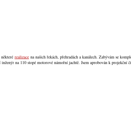
t některé
realizace
na našich řekách, přehradách a kanálech. Zabývám se kompletn
bní inženýr na 110 stopé motorové námořní jachtě. Jsem aprobován k projekční 