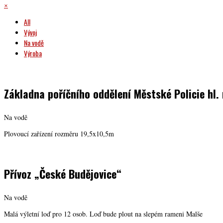
×
All
Vývoj
Na vodě
Výroba
Základna poříčního oddělení Městské Policie hl.
Na vodě
Plovoucí zařízení rozměru 19,5x10,5m
Přívoz „České Budějovice“
Na vodě
Malá výletní loď pro 12 osob. Loď bude plout na slepém rameni Malše