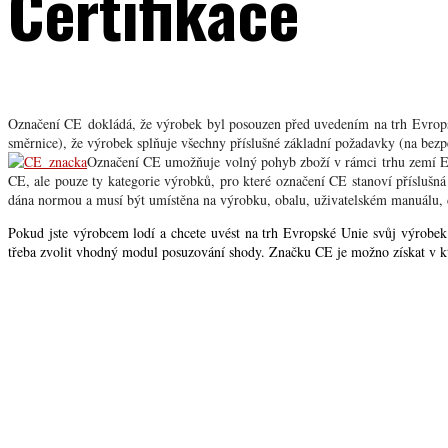
Certifikace
Označení CE dokládá, že výrobek byl posouzen před uvedením na trh Evropské
směrnice), že výrobek splňuje všechny příslušné základní požadavky (na bezpe
Označení CE umožňuje volný pohyb zboží v rámci trhu zemí E
CE, ale pouze ty kategorie výrobků, pro které označení CE stanoví příslušná 
dána normou a musí být umístěna na výrobku, obalu, uživatelském manuálu, či
Pokud jste výrobcem lodí a chcete uvést na trh Evropské Unie svůj výrobek
třeba zvolit vhodný modul posuzování shody. Značku CE je možno získat v kt